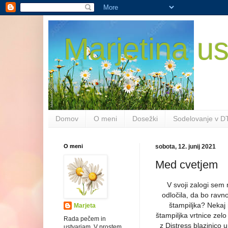
Marjetina us
Domov
O meni
Dosežki
Sodelovanje v D
O meni
sobota, 12. junij 2021
Med cvetjem
V svoji zalogi sem 
odločila, da bo ravno
štampiljka? Nekaj 
Marjeta
štampiljka vrtnice zel
Rada pečem in
z Distress blazinico 
ustvarjam. V prostem