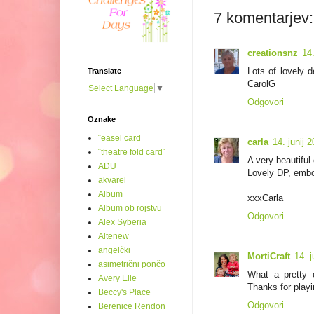
7 komentarjev:
creationsnz
14
Lots of lovely d
Translate
CarolG
Select Language
▼
Odgovori
Oznake
˝easel card
carla
14. junij 
˝theatre fold card˝
A very beautiful
ADU
Lovely DP, embo
akvarel
Album
xxxCarla
Album ob rojstvu
Odgovori
Alex Syberia
Altenew
angelčki
MortiCraft
14. 
asimetrični pončo
What a pretty c
Avery Elle
Thanks for playi
Beccy's Place
Odgovori
Berenice Rendon