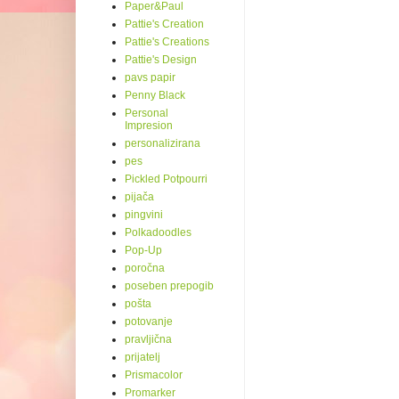
Paper&Paul
Pattie's Creation
Pattie's Creations
Pattie's Design
pavs papir
Penny Black
Personal
Impresion
personalizirana
pes
Pickled Potpourri
pijača
pingvini
Polkadoodles
Pop-Up
poročna
poseben prepogib
pošta
potovanje
pravljična
prijatelj
Prismacolor
Promarker