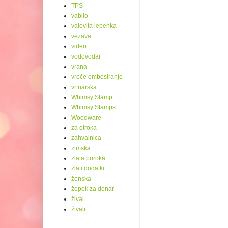
TPS
vabilo
valovita lepenka
vezava
video
vodovodar
vrana
vroče embosiranje
vrtnarska
Whimsy Stamp
Whimsy Stamps
Woodware
za otroka
zahvalnica
zimska
zlata poroka
zlati dodatki
ženska
žepek za denar
žival
živali