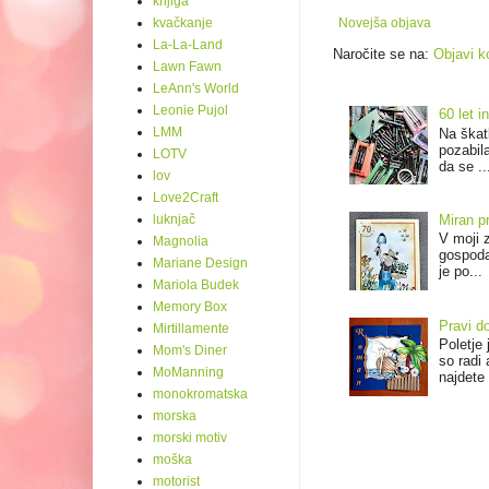
knjiga
Novejša objava
kvačkanje
La-La-Land
Naročite se na:
Objavi k
Lawn Fawn
LeAnn's World
Leonie Pujol
60 let
LMM
Na škat
pozabil
LOTV
da se ..
lov
Love2Craft
Miran p
luknjač
V moji 
Magnolia
gospoda,
Mariane Design
je po...
Mariola Budek
Memory Box
Pravi d
Mirtillamente
Poletje
Mom's Diner
so radi 
MoManning
najdete 
monokromatska
morska
morski motiv
moška
motorist