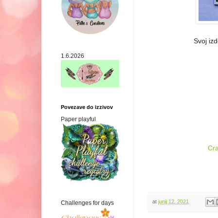
Svoj izd
1.6.2026
Povezave do izzivov
Paper playful
Cra
at
junij 12, 2021
Challenges for days