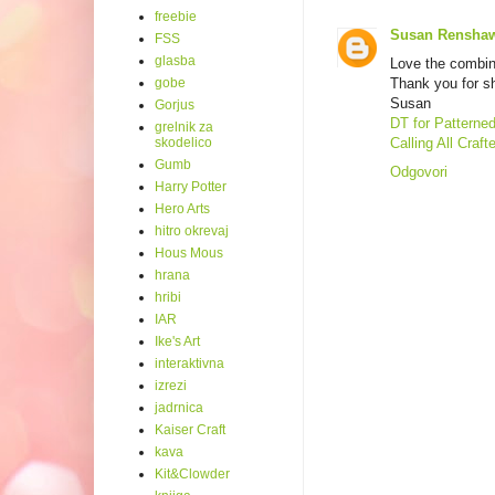
freebie
Susan Rensha
FSS
glasba
Love the combin
Thank you for sh
gobe
Susan
Gorjus
DT for Patterne
grelnik za
Calling All Craf
skodelico
Gumb
Odgovori
Harry Potter
Hero Arts
hitro okrevaj
Hous Mous
hrana
hribi
IAR
Ike's Art
interaktivna
izrezi
jadrnica
Kaiser Craft
kava
Kit&Clowder