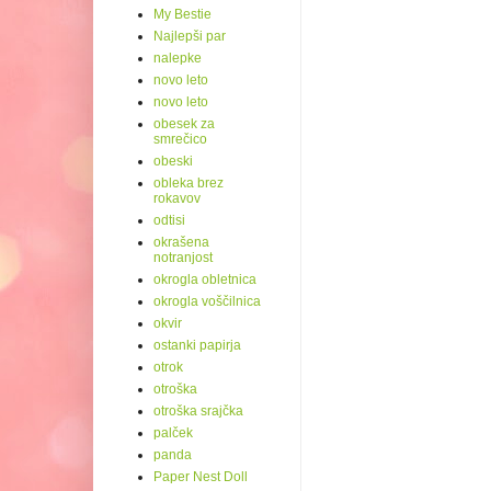
My Bestie
Najlepši par
nalepke
novo leto
novo leto
obesek za
smrečico
obeski
obleka brez
rokavov
odtisi
okrašena
notranjost
okrogla obletnica
okrogla voščilnica
okvir
ostanki papirja
otrok
otroška
otroška srajčka
palček
panda
Paper Nest Doll