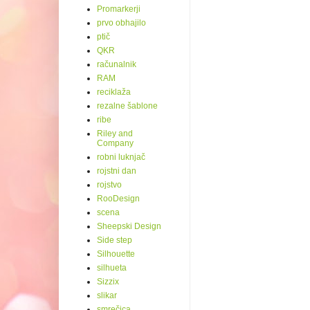
Promarkerji
prvo obhajilo
ptič
QKR
računalnik
RAM
reciklaža
rezalne šablone
ribe
Riley and
Company
robni luknjač
rojstni dan
rojstvo
RooDesign
scena
Sheepski Design
Side step
Silhouette
silhueta
Sizzix
slikar
smrečica