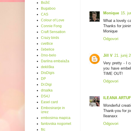
Božič
Bugaboo
Monique
15. ju
CAS
Colour of Love
What a lovely ca
Thanks for joini
Connie Fong
Monique
Craft Sensation
Crazy birds
Odgovori
cvetlice
čebelice
Jill V
21. junij 
črno-belo
Darilna embalaža
Very pretty - I
dekliška
you have embell
DisDigis
TIME OUT!
DP
Odgovori
Dr.Digi
drsalka
DS4J
ILEANA ARTU
Easel card
Wonderful creati
Embosiranje in
Thank-you for jo
izrez
Ileanaxx
embosirna mapica
Odgovori
fantovska nogomet
filc