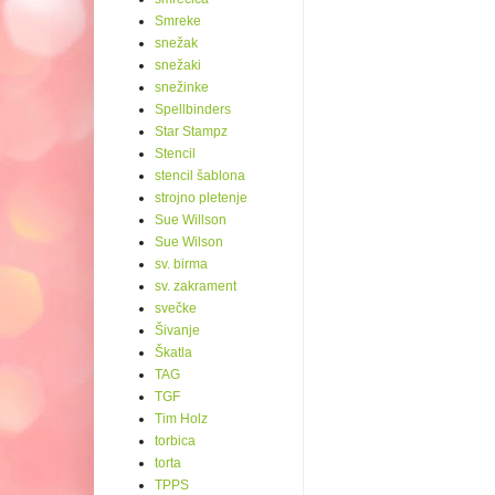
Smreke
snežak
snežaki
snežinke
Spellbinders
Star Stampz
Stencil
stencil šablona
strojno pletenje
Sue Willson
Sue Wilson
sv. birma
sv. zakrament
svečke
Šivanje
Škatla
TAG
TGF
Tim Holz
torbica
torta
TPPS