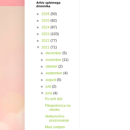
Arhiv spletnega
dnevnika
►
2026
(50)
►
2025
(92)
►
2024
(97)
►
2023
(103)
►
2022
(77)
▼
2021
(71)
►
december
(5)
►
november
(11)
►
oktober
(2)
►
september
(4)
►
avgust
(5)
►
julij
(2)
▼
junij
(4)
Po torti diši
Pikapolonica na
obisku
Velikonočno
praznovanje
Med cvetjem