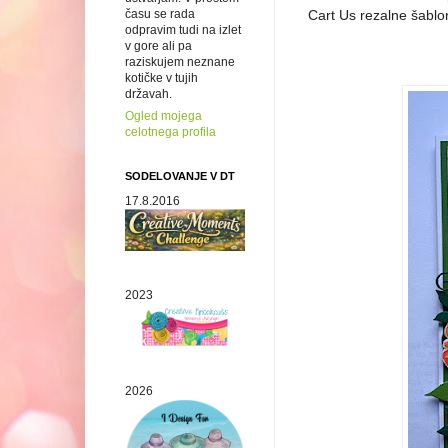
času se rada
Cart Us rezalne šablon
odpravim tudi na izlet
v gore ali pa
raziskujem neznane
kotičke v tujih
državah.
Ogled mojega
celotnega profila
SODELOVANJE V DT
17.8.2016
2023
2026